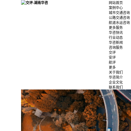
网站首页
案例中心
城市交通咨询
公路交通咨询
航道水运咨询
更多服务
华咨快讯
行业动态
华咨新闻
咨询服务
交评
安评
航评
更多
关于我们
华咨简介
企业文化
联系我们