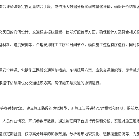
综合评价法等定性定量结合手段，或依托大数据分析实现纯量化评价，确保评价结果
交叉口的几何设计、交通标志标线设置、信号灯配置等方面，确保设计方案符合相关
备材料、进度安排等，合理安排施工工序和时间节点，确保施工过程有序进行，同时
通安全畅通。包括施工路段交通管制措施、车辆疏导方案、应急交通组织等，尽量减
根据评估结果优化交通组织方案，确保施工与交通的协调进行。
S）等多种数据源，建立施工路段的虚拟模型，对施工过程进行实时模拟和预测，提前
、人员作业情况、环境参数等数据，通过物联网平台进行传输和分析，实现对施工现
进行定期监测，获取高分辨率的影像数据，分析地形地貌变化、植被覆盖情况等，为