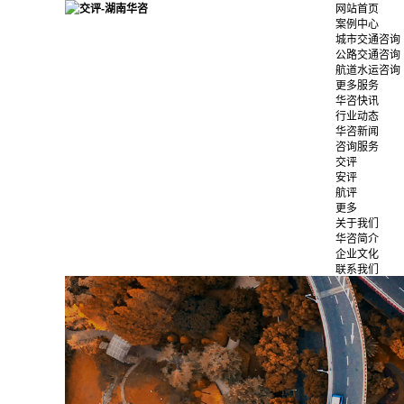
网站首页
案例中心
城市交通咨询
公路交通咨询
航道水运咨询
更多服务
华咨快讯
行业动态
华咨新闻
咨询服务
交评
安评
航评
更多
关于我们
华咨简介
企业文化
联系我们