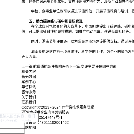
果，倡导居民采用节能家电、合理使用电力等行为，形成全社会共同参
学校、企事业单位也可以通过节能评估，开展节能教育与培训，
五、助力碳达峰与碳中和目标实现
在全球应对气候变化的大背景下，中国明确提出了碳达峰、碳中
估，可以提出针对性的减排措施，如推广电动汽车、建设低碳社区等。
同时，湖南节能评估还可以为碳交易市场建设提供支持。通过评
湖南节能评估作为一项系统性、科学性的工作，为企业的绿色发
更大力量。‍
上一篇:
航道通航条件影响评价
下一篇:
交评主要评估哪些方面
相关内容
暂无数据
案例中心
华咨快讯
咨询服务
关于我们
联系我们
Copyright ©2023 - 2024 @华咨技术服务联盟
紫虎提供企业内容营销服务
湘ICP备2025147447号-1
公安备案号43011102001462
网站地图