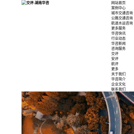
网站首页
案例中心
城市交通咨询
公路交通咨询
航道水运咨询
更多服务
华咨快讯
行业动态
华咨新闻
咨询服务
交评
安评
航评
更多
关于我们
华咨简介
企业文化
联系我们