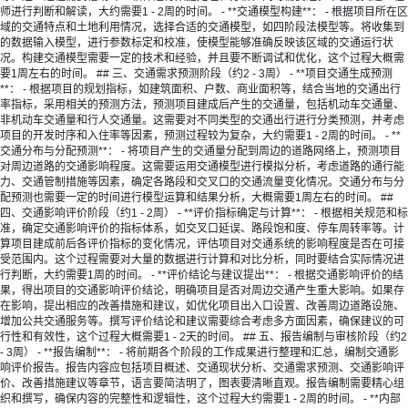
师进行判断和解读，大约需要1 - 2周的时间。 - **交通模型构建**： - 根据项目所在区
域的交通特点和土地利用情况，选择合适的交通模型，如四阶段法模型等。将收集到
的数据输入模型，进行参数标定和校准，使模型能够准确反映该区域的交通运行状
况。构建交通模型需要一定的技术和经验，并且要不断调试和优化，这个过程大概需
要1周左右的时间。 ## 三、交通需求预测阶段（约2 - 3周） - **项目交通生成预测
**： - 根据项目的规划指标，如建筑面积、户数、商业面积等，结合当地的交通出行
率指标，采用相关的预测方法，预测项目建成后产生的交通量，包括机动车交通量、
非机动车交通量和行人交通量。这需要对不同类型的交通出行进行分类预测，并考虑
项目的开发时序和入住率等因素，预测过程较为复杂，大约需要1 - 2周的时间。 - **
交通分布与分配预测**： - 将项目产生的交通量分配到周边的道路网络上，预测项目
对周边道路的交通影响程度。这需要运用交通模型进行模拟分析，考虑道路的通行能
力、交通管制措施等因素，确定各路段和交叉口的交通流量变化情况。交通分布与分
配预测也需要一定的时间进行模型运算和结果分析，大概需要1周左右的时间。 ##
四、交通影响评价阶段（约1 - 2周） - **评价指标确定与计算**： - 根据相关规范和标
准，确定交通影响评价的指标体系，如交叉口延误、路段饱和度、停车周转率等。计
算项目建成前后各评价指标的变化情况，评估项目对交通系统的影响程度是否在可接
受范围内。这个过程需要对大量的数据进行计算和对比分析，同时要结合实际情况进
行判断，大约需要1周的时间。 - **评价结论与建议提出**： - 根据交通影响评价的结
果，得出项目的交通影响评价结论，明确项目是否对周边交通产生重大影响。如果存
在影响，提出相应的改善措施和建议，如优化项目出入口设置、改善周边道路设施、
增加公共交通服务等。撰写评价结论和建议需要综合考虑多方面因素，确保建议的可
行性和有效性，这个过程大概需要1 - 2天的时间。 ## 五、报告编制与审核阶段（约2
- 3周） - **报告编制**： - 将前期各个阶段的工作成果进行整理和汇总，编制交通影
响评价报告。报告内容应包括项目概述、交通现状分析、交通需求预测、交通影响评
价、改善措施建议等章节，语言要简洁明了，图表要清晰直观。报告编制需要精心组
织和撰写，确保内容的完整性和逻辑性，这个过程大约需要1 - 2周的时间。 - **内部