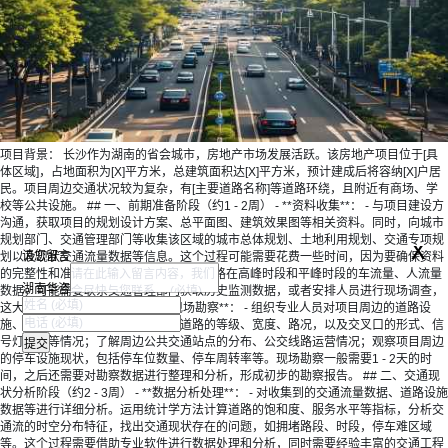
项目背景： 长沙作为湖南的省会城市，房地产市场发展活跃。该房地产项目位于[具
体区域]，占地面积为[X]平方米，总建筑面积达[X]平方米，预计建成后将容纳[X]户居
民。项目周边交通状况较为复杂，有[主要道路名称]等道路环绕，且附近有商场、学
校等公共设施。 ## 一、前期准备阶段（约1 - 2周） - **资料收集**： - 与项目建设方
沟通，获取项目的规划设计方案、总平面图、建筑效果图等相关资料。同时，向城市
x
规划部门、交通管理部门等收集该区域的城市总体规划、土地利用规划、交通专项规
请您留言
划以及现状交通流量数据等信息。这个过程可能需要花费一些时间，因为要确保资料
的完整性和准确性。 - 例如，收集周边道路在高峰时段和平峰时段的车流量、人流量
湖南华咨
数据，可能需要联系交通管理部门获取历史监测数据，或者安排人员进行现场调查，
这大概需要1周左右的时间。 - **现场勘察**： - 组织专业人员对项目周边的道路设
施、交通状况进行实地勘察。查看道路的等级、宽度、路况，以及交叉口的形式、信
号灯设置等情况；了解周边公共交通站点的分布、公交线路运营情况；观察项目周边
的停车设施现状，包括停车位数量、停车周转率等。现场勘察一般需要1 - 2天的时
间，之后还需要对勘察数据进行整理和分析，形成初步的勘察报告。 ## 二、交通现
状分析阶段（约2 - 3周） - **数据分析处理**： - 对收集到的交通流量数据、道路设施
数据等进行详细分析。运用统计学方法计算道路的饱和度、服务水平等指标，分析交
通流的时空分布特征，找出交通现状存在的问题，如拥堵路段、时段，停车难区域
等。这个过程需要借助专业软件进行数据处理和分析，同时需要经验丰富的交通工程