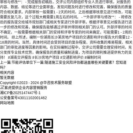
审核与修改**： - 完成报告初稿后，交评公司内部组织专业人员进行审核，对报告的
内容、数据、结论等进行全面审查。发现问题及时进行修改和完善，确保报告的质量
符合相关要求。内部审核一般需要1 - 2天的时间，之后根据审核意见进行修改，可能
需要反复几次，这个过程大概需要1周左右的时间。 - **外部评审与修改**： - 将修改
后的报告提交给城市规划部门或相关专家进行外部评审。根据评审意见对报告进行进
一步的修改和完善，确保报告能够通过评审并得到相关部门的认可。外部评审的时间
不确定，一般需要根据相关部门的安排和评审专家的时间来确定，可能需要1 - 2周的
时间。 综上所述，编制一份湖南长沙某房地产项目的交通影响评价报告大约需要12 -
18周的时间。当然，具体时间还会受到项目的复杂程度、资料收集的难易程度、相关
部门的审批进度等因素的影响。在实际编制过程中，交评公司需要合理安排时间，充
分发挥专业技术优势，确保报告的质量和编制进度，为项目的顺利推进提供有力的支
持！ #湖南交评报告 #长沙房地产项目 #交通影响评价 #编制时间
上一篇:
节能评估单位
下一篇:
隧道施工安全风险评估都涵盖哪些关键要素？您知道
吗？
相关内容
暂无数据
Copyright ©2023 - 2024 @华咨技术服务联盟
紫虎提供企业内容营销服务
湘ICP备2025147447号-1
公安备案号43011102001462
网站地图