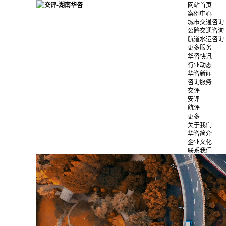
网站首页
案例中心
城市交通咨询
公路交通咨询
航道水运咨询
更多服务
华咨快讯
行业动态
华咨新闻
咨询服务
交评
安评
航评
更多
关于我们
华咨简介
企业文化
联系我们