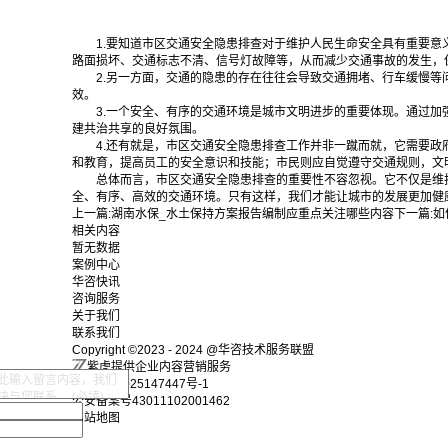
1.要知道市区交通安全隐患排查对于维护人民生命安全具有重要
路面损坏、交通标志不清、信号灯故障等，从而减少交通事故的发生，
2.另一方面，交通的隐患的存在往往会导致交通拥堵、行车缓慢
效。
3.一个安全、有序的交通环境是城市文明进步的重要体现。通过
建共治共享的良好氛围。
4.还有就是，市区交通安全隐患排查工作并非一蹴而就，它需要
和教育，提高员工的安全意识和技能；市民则应自觉遵守交通规则，文
总体而言，市区交通安全隐患排查的重要性不容忽视。它不仅是维
全、有序、高效的交通环境。只有这样，我们才能让城市的发展更加健
上一篇:
湖南水保_水土保持方案报告编制应重点关注哪些内容
下一篇:
如
相关内容
暂无数据
案例中心
华咨快讯
咨询服务
关于我们
联系我们
Copyright ©2023 - 2024 @华咨技术服务联盟
紫虎提供企业内容营销服务
湘ICP备2025147447号-1
公安备案号43011102001462
网站地图