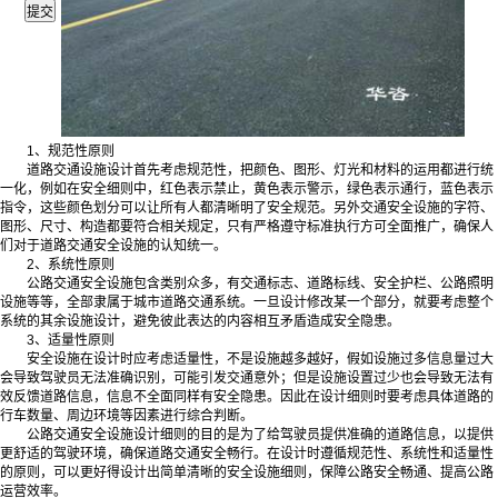
1、规范性原则
道路交通设施设计首先考虑规范性，把颜色、图形、灯光和材料的运用都进行统
一化，例如在安全细则中，红色表示禁止，黄色表示警示，绿色表示通行，蓝色表示
指令，这些颜色划分可以让所有人都清晰明了安全规范。另外交通安全设施的字符、
图形、尺寸、构造都要符合相关规定，只有严格遵守标准执行方可全面推广，确保人
们对于道路交通安全设施的认知统一。
2、系统性原则
公路交通安全设施包含类别众多，有交通标志、道路标线、安全护栏、公路照明
设施等等，全部隶属于城市道路交通系统。一旦设计修改某一个部分，就要考虑整个
系统的其余设施设计，避免彼此表达的内容相互矛盾造成安全隐患。
3、适量性原则
安全设施在设计时应考虑适量性，不是设施越多越好，假如设施过多信息量过大
会导致驾驶员无法准确识别，可能引发交通意外；但是设施设置过少也会导致无法有
效反馈道路信息，信息不全面同样有安全隐患。因此在设计细则时要考虑具体道路的
行车数量、周边环境等因素进行综合判断。
公路交通安全设施设计细则的目的是为了给驾驶员提供准确的道路信息，以提供
更舒适的驾驶环境，确保道路交通安全畅行。在设计时遵循规范性、系统性和适量性
的原则，可以更好得设计出简单清晰的安全设施细则，保障公路安全畅通、提高公路
运营效率。