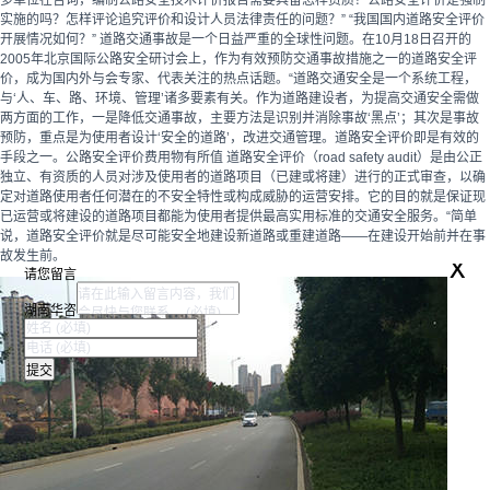
多单位在咨询，编制公路安全技术评价报告需要具备怎样资质？公路安全评价是强制
实施的吗？怎样评论追究评价和设计人员法律责任的问题？” “我国国内道路安全评价
开展情况如何？” 道路交通事故是一个日益严重的全球性问题。在10月18日召开的
2005年北京国际公路安全研讨会上，作为有效预防交通事故措施之一的道路安全评
价，成为国内外与会专家、代表关注的热点话题。“道路交通安全是一个系统工程，
与‘人、车、路、环境、管理’诸多要素有关。作为道路建设者，为提高交通安全需做
两方面的工作，一是降低交通事故，主要方法是识别并消除事故‘黑点’；其次是事故
预防，重点是为使用者设计‘安全的道路’，改进交通管理。道路安全评价即是有效的
手段之一。公路安全评价费用物有所值 道路安全评价（road safety audit）是由公正
独立、有资质的人员对涉及使用者的道路项目（已建或将建）进行的正式审查，以确
定对道路使用者任何潜在的不安全特性或构成威胁的运营安排。它的目的就是保证现
已运营或将建设的道路项目都能为使用者提供最高实用标准的交通安全服务。“简单
说，道路安全评价就是尽可能安全地建设新道路或重建道路——在建设开始前并在事
x
故发生前。
请您留言
湖南华咨