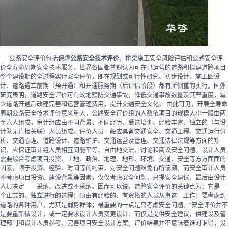
公路安全评价包括保障
公路安全技术评价
、桥梁施工安全风险评估和公路安全评
价全寿命周期安全技术服务，世界各国都普遍认为可在已运营的道路和拟建道路项目
整个建设期的全过程实行安全评价，即在规划或可行性研究、初步设计、施工图设
计、道路通车前期（预开通）和开通服务期（后评估阶段）都有所侧重的实行。国外
研究表明，道路安全评价可有效地预防交通事故，降低交通事故数量及其严重度，减
少道路开通后改建完善和运营管理费用，提升交通安全文化。 由此可见，开展全寿命
周期公路安全技术评价意义重大，公路安全评价组的人数依项目的规模大小一般由两
至六人组成，审计组应由不同背景、不同经历、受过培训、经验丰富、独立的（与设
计队无直接关联）人员组成。评价人员一般应具备交通安全、交通工程、交通运行分
析、交通心理、道路设计、道路维护、交通运营及管理、交通法律法规等方面的知
识，应保证审计组人员相互间能平等、自由地交流、讨论和商议安全问题。设计人员
需要综合考虑项目投资、土地、政治、地理、地形、环境、交通、安全等方方面面的
因素，限于投资、经验、时间等的约束，对安全问题难免有所偏颇。而安全审计人员
不考虑项目投资、建设背景等因素，仅仅考虑安全问题，只提安全建议，最后由设计
人员决定——采纳、改进或不采纳。因而可以说，道路安全评价的关键点为：它是一
个正式的、独立进行的过程；须由有经验的、有资格的人员从事这一工作；要考虑到
道路的各种用户，尤其是弱势群体；最重要的一点是只考虑安全问题。“安全评价并不
是要重新做设计，或一定要求设计人员变更设计，而仅是提供安全建议，供建设及管
理部门和设计人员参考，完善项目安全设计方案。评价结果并不意味着谁对谁错，设