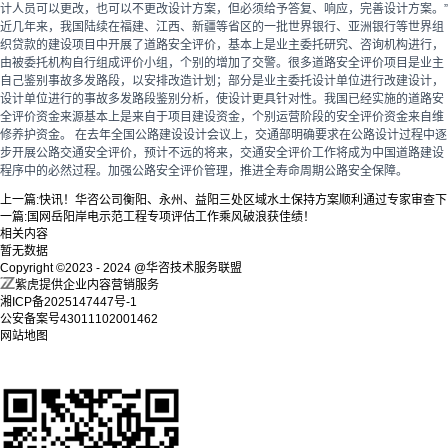
计人员可以更改，也可以不更改设计方案，但必须给予答复、响应，完善设计方案。”
近几年来，我国陆续在福建、江西、新疆等省区的一批世界银行、亚洲银行等世界组
织贷款的建设项目中开展了道路安全评价，基本上是业主委托研究、咨询机构进行，
由被委托机构自行组成评价小组，个别的增加了交警。很多道路安全评价项目是业主
自己鉴别事故多发路段，以安排改造计划；部分是业主委托设计单位进行改建设计，
设计单位进行的事故多发路段鉴别分析，使设计更具针对性。我国已经实施的道路安
全评价资金来源基本上是来自于项目建设资金，个别运营阶段的安全评价资金来自维
修养护资金。 在去年全国公路建设设计会议上，交通部明确要求在公路设计过程中逐
步开展公路交通安全评价，预计不远的将来，交通安全评价工作将成为中国道路建设
程序中的必然过程。加强公路安全评价管理，推进全寿命周期公路安全保障。
上一篇:
快讯！华咨公司衡阳、永州、益阳三处区域水土保持方案顺利通过专家审查
下
一篇:
国网岳阳岸电示范工程专项评估工作乘风破浪获佳绩！
相关内容
暂无数据
Copyright ©2023 - 2024 @华咨技术服务联盟
紫虎提供企业内容营销服务
湘ICP备2025147447号-1
公安备案号43011102001462
网站地图