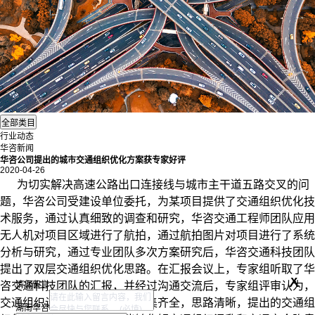
行业动态
华咨新闻
华咨公司提出的城市交通组织优化方案获专家好评
2020-04-26
为切实解决高速公路出口连接线与城市主干道五路交叉的问
题，华咨公司受建设单位委托，为某项目提供了
交通组织优化
技
术服务，通过认真细致的调查和研究，华咨交通工程师团队应用
无人机对项目区域进行了航拍，通过航拍图片对项目进行了系统
分析与研究，通过专业团队多次方案研究后，华咨交通科技团队
提出了双层交通组织优化思路。在汇报会议上，专家组听取了华
x
请您留言
咨交通科技团队的汇报，并经过沟通交流后，专家组评审认为，
交通组织设计方案基础资料收集齐全，思路清晰，提出的交通组
湖南华咨