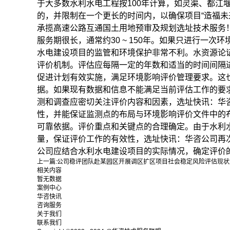
于大多数水利水电工程按100年计算，如灵渠、都江堰
的，并限制在一个更长的时间内，以确保项目“造福
承揽高速公路互通国土用地预审及规划选址技术服务
服务期很长，通常约30 ~ 150年。如果只进行
水电建设项目的监管和环境保护非常不利。水资源论
评价机制。评估应每隔一定的年数和适当的时间间隔
促进计划有效实施，满足环境影响评价管理要求。这
据。如果现有数据和信息不能满足当前评估工作的要
测和调查应密切关注评价内容和因素，选址快讯：华
性，并能保证监测点的布局与环境影响评价文件中的
可靠依据。评价重点和关键点的合理确定。由于水利
量，保证评价工作的有效性，选址快讯：华咨公司再次
公司应结合水利水电建设项目的实际情况，确定评价
上一篇:
公司稳评团队赴某园区开展调区扩区项目社会稳定风险评估现状
相关内容
暂无数据
案例中心
华咨快讯
咨询服务
关于我们
联系我们