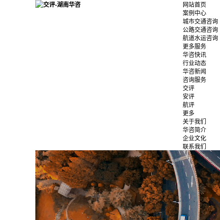
网站首页
案例中心
城市交通咨询
公路交通咨询
航道水运咨询
更多服务
华咨快讯
行业动态
华咨新闻
咨询服务
交评
安评
航评
更多
关于我们
华咨简介
企业文化
联系我们