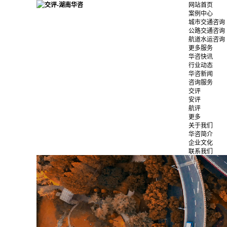
网站首页
案例中心
城市交通咨询
公路交通咨询
航道水运咨询
更多服务
华咨快讯
行业动态
华咨新闻
咨询服务
交评
安评
航评
更多
关于我们
华咨简介
企业文化
联系我们