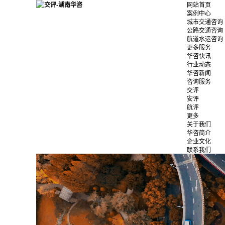
网站首页
案例中心
城市交通咨询
公路交通咨询
航道水运咨询
更多服务
华咨快讯
行业动态
华咨新闻
咨询服务
交评
安评
航评
更多
关于我们
华咨简介
企业文化
联系我们