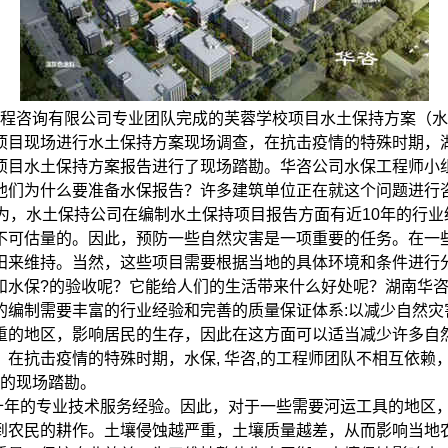
程咨询有限公司专业团队完成的芙蓉学校项目
水土保持
方案（水
项目现场进行水土保持方案现场调查，
在抗击疫情的特殊时期，
项目水土保持方案报告进行了现场踏勘。华咨公司水保工程师小
他们为什么要准备水保报告？许多建筑单位正在就这个问题进行
为，水土保持公司在编制水土保持项目报告方面有近10年的行
不可估量的。因此，预防一些自然灾害是一项重要的任务。在一
来维持。当然，这些项目需要根据当地的具体环境和条件进行分析
和水保?的验收呢？它能给人们的生活带来什么好处呢？
湖南华
的编制需要丰富的行业经验和完善的质量保证体系:以减少自然灾
重的地区，影响居民的生存，因此在这方面可以适当减少许多自
。
在抗击疫情的特殊时期，水保, 华咨,的工程师团队不相互依
告的现场踏勘。
年的专业技术服务经验。因此，对于一些需要河运工具的地区
到农民的耕作。土壤侵蚀越严重，土壤质量越差，从而影响当地