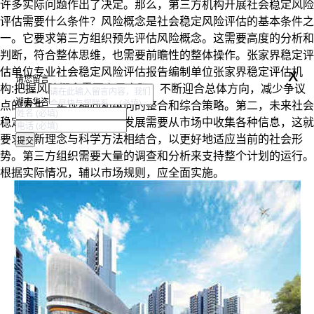
许多实际问题作出了决定。那么，第三方机构开展社会稳定风险
评估需要什么条件？风险概念是社会稳定风险评估的基本条件之
一。它要求第三方组织预先评估风险概念。这需要高度的分析和
判断，符合整体思维，也需要前瞻性的整体操作。张家界
稳定评
x
估单位专业社会稳定风险评估报告编制单位张家界稳定评估机
请您留言
构:把握风险概念需要立足实际，不断迎合总体方向，减少争议
湖南华咨
点的发生，实现横向和纵向的整合和综合策略。第二，未来社会
稳定风险评估科学方法的发展需要从市场中收集各种信息，这就
要求创新理念与科学方法相结合，以更好地适应当前的社会形
势。第三方组织需要大量的调查和分析来支持整个计划的运行。
根据实际情况，辅以市场规则，应全面实施。