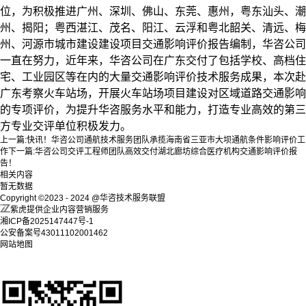
位，为积极推进
广州、深圳、佛山、东莞、惠州，
粤东汕头、潮
州、揭阳；粤西湛江、茂名、阳江、云浮和粤北韶关、清远、梅
州、河源市城市建设建设项目交通影响评价报告编制，
华咨公司
一直在努力，近年来，华咨公司在广东交付了包括学校、高档住
宅、工业园区等在内的大量交通影响评价技术服务成果，本次赴
广东考察火车站场，开展火车站场项目建设对区域道路交通影响
的专项评价，为提升华咨服务水平和能力，打造专业高效的第三
方专业交评单位积极发力。
上一篇:
快讯！华咨公司通航技术服务团队承揽海南省三亚市大坝通航条件影响评价工
作
下一篇:
华咨公司交评工程师团队高效交付湖北廊坊综合医疗机构交通影响评价报
告！
相关内容
暂无数据
Copyright ©2023 - 2024 @华咨技术服务联盟
紫虎提供企业内容营销服务
湘ICP备2025147447号-1
公安备案号43011102001462
网站地图