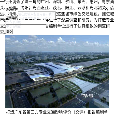
一行还调查了珠三角的广州、深圳、佛山、东莞、惠州，粤东汕
x
头、潮州、揭阳；粤西湛江、茂名、阳江、云浮和粤北韶关、清
请您留言
远、梅州、河源市，就如何推进这些城市绿色交通建设，推进城
湖南华咨
市建设与交通出行和谐共存进行了深度调查和研究，为打造专业
交通影响评价（交评）报告编制单位进行了认真细致的调查研
究。
打造广东省第三方专业交通影响评价（交评）报告编制单