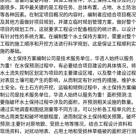
原则。准备的重要内容：具体工程条件，水土保持工程涉及的方
面很多，其中最关键的是工程任务、总体布置、占地、水土防治
等各种因素。在制定项目概况的内容时，编制者应结合项目概况
及其他方面做好项目规划，并建立临时规划管理方案，做好整个
项目的规划工作，这就要求工程设计配备相应的统计表，以设计
有针对性的系统方案。在编制整个水土保持方案时，需要对整个
工程的施工顺序和开挖方法进行科学规划，这是保证工程顺利实
施的基础。
水土保持方案编制公司是技术服务单位，华咨人始终以服务
为重！
在水保预测过程中，有必要结合项目建设的具体情况，将
水土流失控制区划定为项目的主要建设区域，以及整个建设过程
对表层土壤可能产生的影响，从而制定有针对性的措施，维护水
土安全。在土石方的开挖、运输和倾倒过程中，水土保持方案编
制公司是技术服务单位，华咨人始终以服务为重！
面积预测:主
要指破坏水土保持过程中涉及的面积，并预测相关设施的数量。
通过实地调查和图纸测量等不同方法，可以分析各工程单元的土
地占用类型和破坏地貌程度，进而制定水土保持相关预算。
破坏
预测:主要针对原地貌、受损土地等情况，结合工程设计资料和
现场资料，对扰动地表、占用土地和受损林草植被的面积进行测