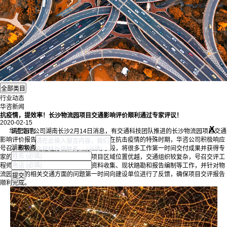
行业动态
华咨新闻
抗疫情，提效率！长沙物流园项目交通影响评价顺利通过专家评议！
2020-02-15
x
华咨
交评
公司湖南长沙2月14日消息，有交通科技团队推进的长沙物流园项目交通
请您留言
影响评价报告顺利通过专家评议。据悉，在抗击疫情的特殊时期，华咨公司积极响应
湖南华咨
号召，积极应用远程办公、网络办公等手段，将很多工作第一时间交付成果并获得专
家的一致认可。据悉，长沙物流园项目区域位置优越，交通组织较复杂，号召交评工
程师团队接受任务后，及时完成了资料收集、现状踏勘和报告编制等工作，并针对物
流园存在的相关交通方面的问题第一时间向建设单位进行了反馈，确保项目交评报告
顺利完成。