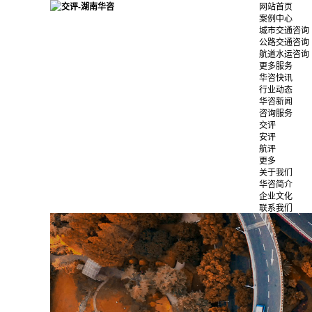
网站首页
案例中心
城市交通咨询
公路交通咨询
航道水运咨询
更多服务
华咨快讯
行业动态
华咨新闻
咨询服务
交评
安评
航评
更多
关于我们
华咨简介
企业文化
联系我们