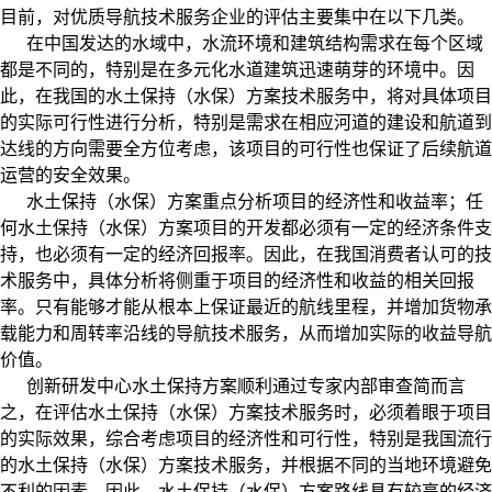
目前，对优质导航技术服务企业的评估主要集中在以下几类。
在中国发达的水域中，水流环境和建筑结构需求在每个区域
都是不同的，特别是在多元化水道建筑迅速萌芽的环境中。因
此，在我国的
水土保持（水保）方案
技术服务中，将对具体项目
的实际可行性进行分析，特别是需求在相应河道的建设和航道到
达线的方向需要全方位考虑，该项目的可行性也保证了后续航道
运营的安全效果。
水土保持（水保）方案
重点分析项目的经济性和收益率；
任
何
水土保持（水保）方案
项目的开发都必须有一定的经济条件支
持，也必须有一定的经济回报率。因此，在我国消费者认可的技
术服务中，具体分析将侧重于项目的经济性和收益的相关回报
率。只有能够才能从根本上保证最近的航线里程，并增加货物承
载能力和周转率沿线的导航技术服务，从而增加实际的收益导航
价值。
创新研发中心水土保持方案顺利通过专家内部审查简而言
之，在评估
水土保持（水保）方案
技术服务时，必须着眼于项目
的实际效果，综合考虑项目的经济性和可行性，特别是我国流行
的
水土保持（水保）方案
技术服务，并根据不同的当地环境避免
不利的因素。因此，
水土保持（水保）方案
路线具有较高的经济