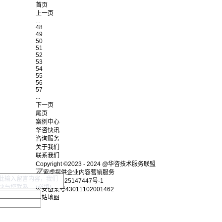
首页
上一页
...
48
49
50
51
52
53
54
55
56
57
...
下一页
尾页
案例中心
华咨快讯
咨询服务
关于我们
联系我们
Copyright ©2023 - 2024 @华咨技术服务联盟
紫虎提供企业内容营销服务
湘ICP备2025147447号-1
公安备案号43011102001462
网站地图