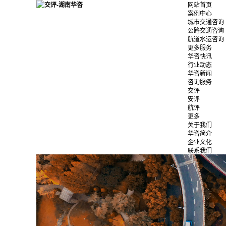
网站首页
案例中心
城市交通咨询
公路交通咨询
航道水运咨询
更多服务
华咨快讯
行业动态
华咨新闻
咨询服务
交评
安评
航评
更多
关于我们
华咨简介
企业文化
联系我们