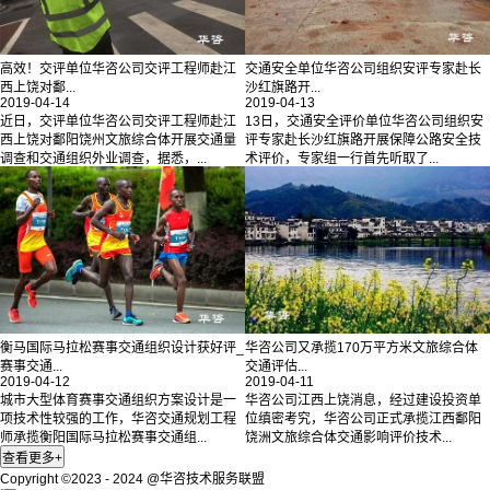
高效！交评单位华咨公司交评工程师赴江
交通安全单位华咨公司组织安评专家赴长
西上饶对鄱...
沙红旗路开...
2019-04-14
2019-04-13
近日，交评单位华咨公司交评工程师赴江
13日，交通安全评价单位华咨公司组织安
西上饶对鄱阳饶州文旅综合体开展交通量
评专家赴长沙红旗路开展保障公路安全技
调查和交通组织外业调查，据悉，...
术评价，专家组一行首先听取了...
衡马国际马拉松赛事交通组织设计获好评_
华咨公司又承揽170万平方米文旅综合体
赛事交通...
交通评估...
2019-04-12
2019-04-11
城市大型体育赛事交通组织方案设计是一
华咨公司江西上饶消息，经过建设投资单
项技术性较强的工作，华咨交通规划工程
位缜密考究，华咨公司正式承揽江西鄱阳
师承揽衡阳国际马拉松赛事交通组...
饶洲文旅综合体交通影响评价技术...
Copyright ©2023 - 2024 @华咨技术服务联盟