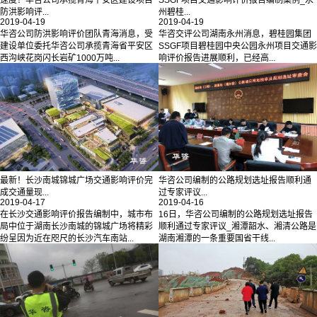
防洪影响评...
州碧桂...
2019-04-19
2019-04-19
华咨公司防洪影响评价团队青海消息，受
华咨交评公司湖南永州消息，碧桂园集团
建设单位委托华咨公司承揽青海省平安区
SSGF项目碧桂园中央公园永州项目交通影
西沟峡花岗闪长岩矿1000万吨...
响评价报告进展顺利，已经高...
最新！长沙南城锦城广场交通影响评价完
华咨公司编制的公路规划选址报告顺利通
成交通量现...
过专家评议...
2019-04-17
2019-04-16
在长沙交通影响评价报告编制中，城市布
16日，华咨公司编制的公路规划选址报告
局中位于湖南长沙南城的锦城广场将精彩
顺利通过专家评议_湘潭韶水、湘清公路是
纷呈因为近在咫尺的长沙汽车南站...
湖南湘潭的一条重要国省干线...