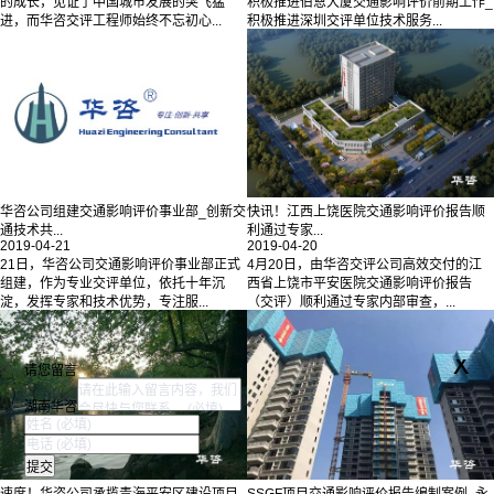
的成长，见证了中国城市发展的突飞猛
积极推进伯恩大厦交通影响评价前期工作_
进，而华咨交评工程师始终不忘初心...
积极推进深圳交评单位技术服务...
华咨公司组建交通影响评价事业部_创新交
快讯！江西上饶医院交通影响评价报告顺
通技术共...
利通过专家...
2019-04-21
2019-04-20
21日，华咨公司交通影响评价事业部正式
4月20日，由华咨交评公司高效交付的江
组建，作为专业交评单位，依托十年沉
西省上饶市平安医院交通影响评价报告
淀，发挥专家和技术优势，专注服...
（交评）顺利通过专家内部审查，...
x
请您留言
湖南华咨
速度！华咨公司承揽青海平安区建设项目
SSGF项目交通影响评价报告编制案例_永