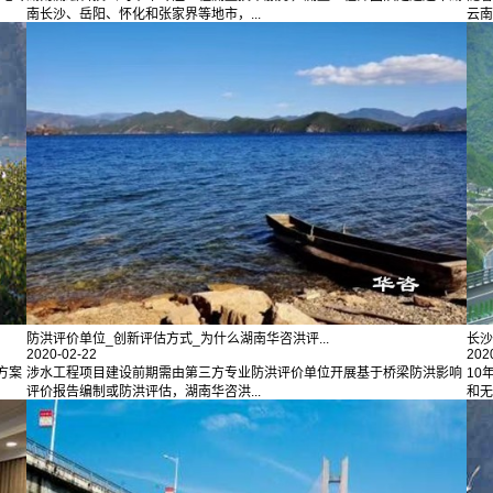
南长沙、岳阳、怀化和张家界等地市，...
云南
防洪评价单位_创新评估方式_为什么湖南华咨洪评...
长沙
2020-02-22
202
方案
涉水工程项目建设前期需由第三方专业防洪评价单位开展基于桥梁防洪影响
10
评价报告编制或防洪评估，湖南华咨洪...
和无