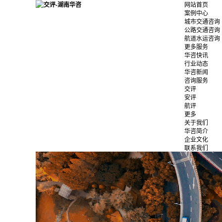
网站首页
案例中心
城市交通咨询
公路交通咨询
航道水运咨询
更多服务
华咨快讯
行业动态
华咨新闻
咨询服务
交评
安评
航评
更多
关于我们
华咨简介
企业文化
联系我们