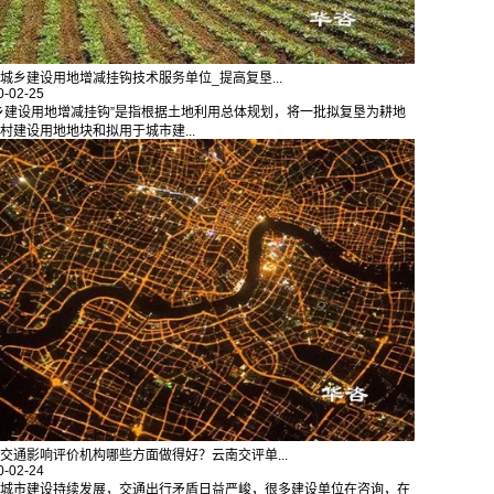
城乡建设用地增减挂钩技术服务单位_提高复垦...
0-02-25
乡建设用地增减挂钩”是指根据土地利用总体规划，将一批拟复垦为耕地
村建设用地地块和拟用于城市建...
交通影响评价机构哪些方面做得好？云南交评单...
0-02-24
城市建设持续发展，交通出行矛盾日益严峻，很多建设单位在咨询，在