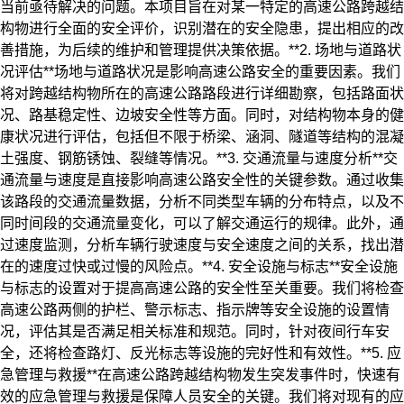
当前亟待解决的问题。本项目旨在对某一特定的高速公路跨越结
构物进行全面的安全评价，识别潜在的安全隐患，提出相应的改
善措施，为后续的维护和管理提供决策依据。**2. 场地与道路状
况评估**场地与道路状况是影响高速公路安全的重要因素。我们
将对跨越结构物所在的高速公路路段进行详细勘察，包括路面状
况、路基稳定性、边坡安全性等方面。同时，对结构物本身的健
康状况进行评估，包括但不限于桥梁、涵洞、隧道等结构的混凝
土强度、钢筋锈蚀、裂缝等情况。**3. 交通流量与速度分析**交
通流量与速度是直接影响高速公路安全性的关键参数。通过收集
该路段的交通流量数据，分析不同类型车辆的分布特点，以及不
同时间段的交通流量变化，可以了解交通运行的规律。此外，通
过速度监测，分析车辆行驶速度与安全速度之间的关系，找出潜
在的速度过快或过慢的风险点。**4. 安全设施与标志**安全设施
与标志的设置对于提高高速公路的安全性至关重要。我们将检查
高速公路两侧的护栏、警示标志、指示牌等安全设施的设置情
况，评估其是否满足相关标准和规范。同时，针对夜间行车安
全，还将检查路灯、反光标志等设施的完好性和有效性。**5. 应
急管理与救援**在高速公路跨越结构物发生突发事件时，快速有
效的应急管理与救援是保障人员安全的关键。我们将对现有的应