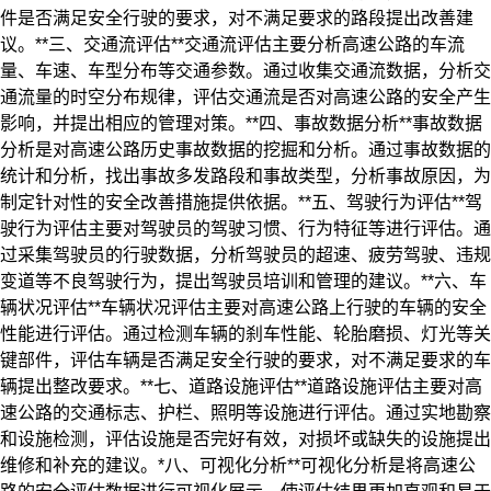
件是否满足安全行驶的要求，对不满足要求的路段提出改善建
议。**三、交通流评估**交通流评估主要分析高速公路的车流
量、车速、车型分布等交通参数。通过收集交通流数据，分析交
通流量的时空分布规律，评估交通流是否对高速公路的安全产生
影响，并提出相应的管理对策。**四、事故数据分析**事故数据
分析是对高速公路历史事故数据的挖掘和分析。通过事故数据的
统计和分析，找出事故多发路段和事故类型，分析事故原因，为
制定针对性的安全改善措施提供依据。**五、驾驶行为评估**驾
驶行为评估主要对驾驶员的驾驶习惯、行为特征等进行评估。通
过采集驾驶员的行驶数据，分析驾驶员的超速、疲劳驾驶、违规
变道等不良驾驶行为，提出驾驶员培训和管理的建议。**六、车
辆状况评估**车辆状况评估主要对高速公路上行驶的车辆的安全
性能进行评估。通过检测车辆的刹车性能、轮胎磨损、灯光等关
键部件，评估车辆是否满足安全行驶的要求，对不满足要求的车
辆提出整改要求。**七、道路设施评估**道路设施评估主要对高
速公路的交通标志、护栏、照明等设施进行评估。通过实地勘察
和设施检测，评估设施是否完好有效，对损坏或缺失的设施提出
维修和补充的建议。*八、可视化分析**可视化分析是将高速公