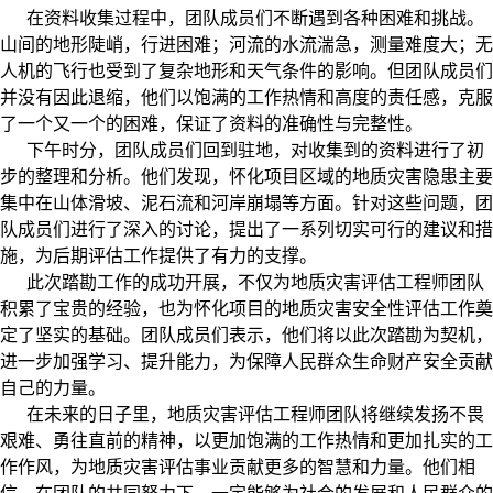
在资料收集过程中，团队成员们不断遇到各种困难和挑战。
山间的地形陡峭，行进困难；河流的水流湍急，测量难度大；无
人机的飞行也受到了复杂地形和天气条件的影响。但团队成员们
并没有因此退缩，他们以饱满的工作热情和高度的责任感，克服
了一个又一个的困难，保证了资料的准确性与完整性。
下午时分，团队成员们回到驻地，对收集到的资料进行了初
步的整理和分析。他们发现，怀化项目区域的地质灾害隐患主要
集中在山体滑坡、泥石流和河岸崩塌等方面。针对这些问题，团
队成员们进行了深入的讨论，提出了一系列切实可行的建议和措
施，为后期评估工作提供了有力的支撑。
此次踏勘工作的成功开展，不仅为地质灾害评估工程师团队
积累了宝贵的经验，也为怀化项目的地质灾害安全性评估工作奠
定了坚实的基础。团队成员们表示，他们将以此次踏勘为契机，
进一步加强学习、提升能力，为保障人民群众生命财产安全贡献
自己的力量。
在未来的日子里，地质灾害评估工程师团队将继续发扬不畏
艰难、勇往直前的精神，以更加饱满的工作热情和更加扎实的工
作作风，为地质灾害评估事业贡献更多的智慧和力量。他们相