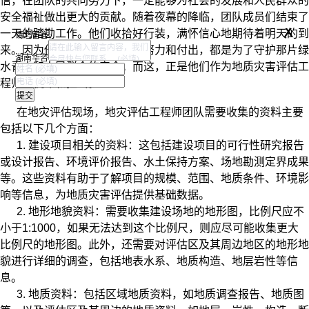
信，在团队的共同努力下，一定能够为社会的发展和人民群众的
安全福祉做出更大的贡献。随着夜幕的降临，团队成员们结束了
x
一天的踏勘工作。他们收拾好行装，满怀信心地期待着明天的到
请您留言
来。因为他们知道，每一次的努力和付出，都是为了守护那片绿
湖南华咨
水青山和人民群众的安全。而这，正是他们作为地质灾害评估工
程师的使命和担当。
在地灾评估现场，地灾评估工程师团队需要收集的资料主要
包括以下几个方面：
1. 建设项目相关的资料：这包括建设项目的可行性研究报告
或设计报告、环境评价报告、水土保持方案、场地勘测定界成果
等。这些资料有助于了解项目的规模、范围、地质条件、环境影
响等信息，为地质灾害评估提供基础数据。
2. 地形地貌资料：需要收集建设场地的地形图，比例尺应不
小于1:1000，如果无法达到这个比例尺，则应尽可能收集更大
比例尺的地形图。此外，还需要对评估区及其周边地区的地形地
貌进行详细的调查，包括地表水系、地质构造、地层岩性等信
息。
3. 地质资料：包括区域地质资料，如地质调查报告、地质图