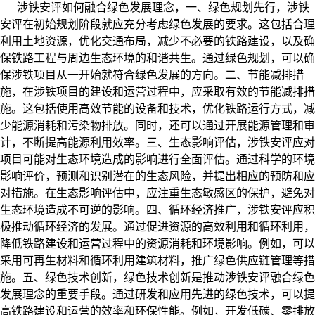
涉铁安评如何融合绿色发展理念，
一、绿色规划先行，
涉铁
安评在初始规划阶段就应充分考虑绿色发展的要求。这包括合理
利用土地资源，优化交通布局，减少不必要的铁路建设，以及确
保铁路工程与周边生态环境的和谐共生。通过绿色规划，可以确
保涉铁项目从一开始就符合绿色发展的方向。
二、节能减排措
施，
在涉铁项目的建设和运营过程中，应采取有效的节能减排措
施。这包括使用高效节能的设备和技术，优化铁路运行方式，减
少能源消耗和污染物排放。同时，还可以通过开展能源管理和审
计，不断提高能源利用效率。
三、生态影响评估，
涉铁安评应对
项目可能对生态环境造成的影响进行全面评估。通过科学的环境
影响评价，预测和识别潜在的生态风险，并提出相应的预防和应
对措施。在生态影响评估中，应注重生态敏感区的保护，避免对
生态环境造成不可逆的影响。
四、循环经济推广，
涉铁安评应积
极推动循环经济的发展。通过促进资源的高效利用和循环利用，
降低铁路建设和运营过程中的资源消耗和环境影响。例如，可以
采用可再生材料和循环利用建筑材料，推广绿色供应链管理等措
施。
五、绿色技术创新，
绿色技术创新是推动涉铁安评融合绿色
发展理念的重要手段。通过研发和应用先进的绿色技术，可以提
高铁路建设和运营的效率和环保性能。例如，开发低碳、零排放