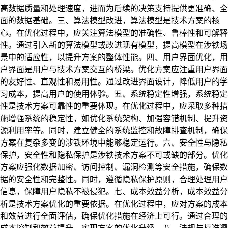
高数据质量和处理速度，进而为后续的决策支持提供更准确、全
面的数据基础。
三、算法模型改进，
算法模型是技术方案的核
心。在优化过程中，应关注算法模型的准确性、鲁棒性和可解释
性。通过引入新的算法模型或改进现有模型，提高模型在涉铁场
景中的适应性，以提升方案的整体性能。
四、用户界面优化，
用
户界面是用户与技术方案交互的桥梁。优化方案应注重用户界面
的友好性、直观性和易用性。通过改进界面设计，降低用户的学
习成本，提高用户的使用体验。
五、系统稳定性增强，
系统稳定
性是技术方案可靠性的重要体现。在优化过程中，应采取多种措
施增强系统的稳定性，如优化系统架构、加强容错机制、提升资
源利用率等。同时，建立健全的系统监控和故障排查机制，确保
方案在复杂多变的涉铁环境中能够稳定运行。
六、安全性与隐私
保护，
安全性和隐私保护是涉铁技术方案不可或缺的部分。优化
方案应强化数据加密、访问控制、漏洞检测等安全措施，确保数
据的安全性和完整性。同时，遵循隐私保护原则，合理处理用户
信息，保障用户隐私不被侵犯。
七、成本效益分析，
成本效益分
析是技术方案优化的重要依据。在优化过程中，应对方案的成本
和效益进行全面评估，确保优化措施在经济上可行。通过合理的