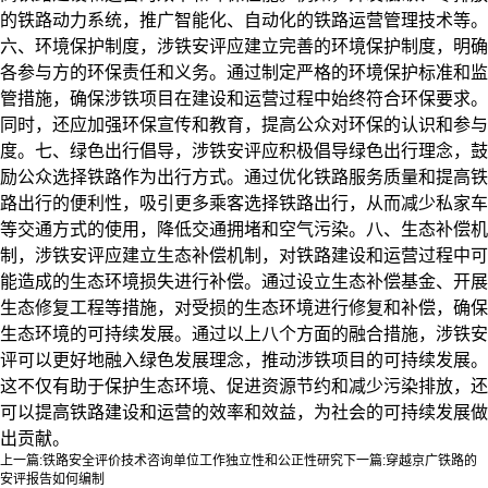
的铁路动力系统，推广智能化、自动化的铁路运营管理技术等。
六、环境保护制度，
涉铁安评应建立完善的环境保护制度，明确
各参与方的环保责任和义务。通过制定严格的环境保护标准和监
管措施，确保涉铁项目在建设和运营过程中始终符合环保要求。
同时，还应加强环保宣传和教育，提高公众对环保的认识和参与
度。
七、绿色出行倡导，
涉铁安评应积极倡导绿色出行理念，鼓
励公众选择铁路作为出行方式。通过优化铁路服务质量和提高铁
路出行的便利性，吸引更多乘客选择铁路出行，从而减少私家车
等交通方式的使用，降低交通拥堵和空气污染。
八、生态补偿机
制，
涉铁安评应建立生态补偿机制，对铁路建设和运营过程中可
能造成的生态环境损失进行补偿。通过设立生态补偿基金、开展
生态修复工程等措施，对受损的生态环境进行修复和补偿，确保
生态环境的可持续发展。
通过以上八个方面的融合措施，涉铁安
评可以更好地融入绿色发展理念，推动涉铁项目的可持续发展。
这不仅有助于保护生态环境、促进资源节约和减少污染排放，还
可以提高铁路建设和运营的效率和效益，为社会的可持续发展做
出贡献。
上一篇:
铁路安全评价技术咨询单位工作独立性和公正性研究
下一篇:
穿越京广铁路的
安评报告如何编制