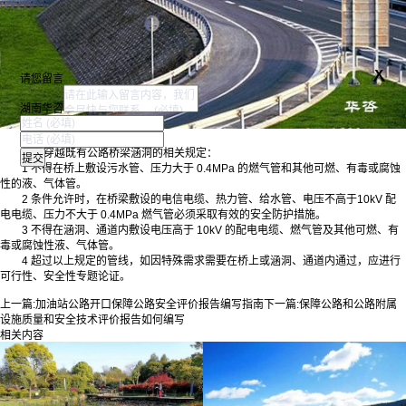
x
请您留言
湖南华咨
管线穿越既有公路桥梁涵洞的相关规定：
1 不得在桥上敷设污水管、压力大于 0.4MPa 的燃气管和其他可燃、有毒或腐蚀
性的液、气体管。
2 条件允许时，在桥梁敷设的电信电缆、热力管、给水管、电压不高于10kV 配
电电缆、压力不大于 0.4MPa 燃气管必须采取有效的安全防护措施。
3 不得在涵洞、通道内敷设电压高于 10kV 的配电电缆、燃气管及其他可燃、有
毒或腐蚀性液、气体管。
4 超过以上规定的管线，如因特殊需求需要在桥上或涵洞、通道内通过，应进行
可行性、安全性专题论证。
上一篇:
加油站公路开口保障公路安全评价报告编写指南
下一篇:
保障公路和公路附属
设施质量和安全技术评价报告如何编写
相关内容