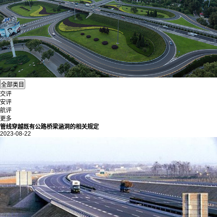
交评
安评
航评
更多
管线穿越既有公路桥梁涵洞的相关规定
2023-08-22