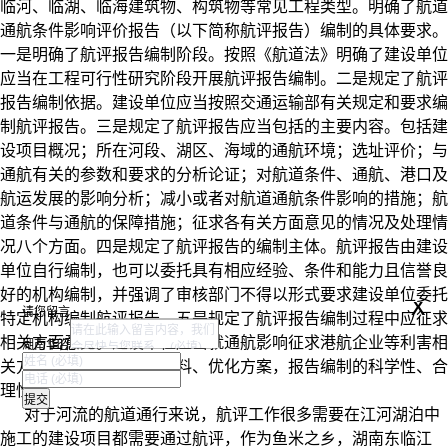
临河、临湖、临海建筑物、构筑物等常见工程类型。明确了航道
通航条件影响评价报告（以下简称航评报告）编制的具体要求。
一是明确了航评报告编制阶段。按照《航道法》明确了建设单位
应当在工程可行性研究阶段开展航评报告编制。二是规定了航评
报告编制依据。建设单位应当按照交通运输部有关规定和要求编
制航评报告。三是规定了航评报告应当包括的主要内容。包括建
设项目概况；所在河段、湖区、海域的通航环境；选址评价；与
通航有关的参数和要求的分析论证；对航道条件、通航、港口及
航运发展的影响分析；减小或者对航道通航条件影响的措施；航
道条件与通航的保障措施；征求各有关方面意见的情况及处理情
况八个方面。四是规定了航评报告的编制主体。航评报告由建设
单位自行编制，也可以委托具有相应经验、条件和能力且信誉良
好的机构编制，并强调了审核部门不得以形式要求建设单位委托
x
请您留言
特定机构编制航评报告。五是规定了航评报告编制过程中应征求
相关方面意见。建设单位应当就通航影响征求港航企业等利害相
湖南华咨
关方的意见，以时完善资料、优化方案，报告编制的科学性、合
理性。
对于河流的航道通行来说，航评工作很多需要在江河湖泊中
施工的建设项目都需要通过航评，作为鱼米之乡，湖南东临江