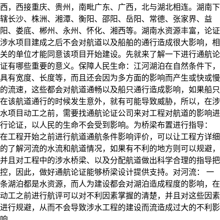
西，西接重庆、贵州，南毗广东、广西，北与湖北相连。湖南下
辖长沙、株洲、湘潭、衡阳、邵阳、岳阳、常德、张家界、益
阳、娄底、郴州、永州、怀化、湘西等。湖南水资源丰富，论证
涉水项目建成之后不会对航道以及船舶的通行造成很大影响，相
关的单位才能同意该项目开始建设。先就来了解一下进行通航论
证有哪些重要的意义。保障人民生命：江河湖泊在自然条件下，
具有宽度、长度等，而且还会因为多方面的影响而产生或快或慢
的流速，这些都会对航道通畅以及船只通行造成影响，如果船只
在该航道通行的时候发生意外，就有可能导致威胁，所以，在涉
水项目动工之前，需要找通航论证公司来对工程对航道的影响进
行论证，以人民的生命不会受到影响。为桥梁布置进行指导：
在工程开始之前进行航道通航条件影响评价，可以让工程方详细
的了解河流的水流和航道情况，如果有不利的地方则可以规避，
并且对工程中的涉水桥梁、以及分配航道做出科学合理的指导把
控，因此，做好通航论证能够桥梁设计提供支持。对河流： 一
条湖泊都是水资源，而人为建设都会对湖泊造成程度的影响，在
动工之前进行航评可以对不利因素掌握的清楚，并且对这些因素
进行规避，从而不会导致涉水工程的建设而流造成过大的不利影
响。