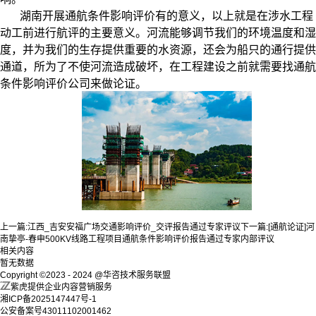
湖南开展通航条件影响评价有的意义，以上就是在涉水工程
动工前进行航评的主要意义。河流能够调节我们的环境温度和湿
度，并为我们的生存提供重要的水资源，还会为船只的通行提供
通道，所为了不使河流造成破坏，在工程建设之前就需要找通航
条件影响评价公司来做论证。
上一篇:
江西_吉安安福广场交通影响评价_交评报告通过专家评议
下一篇:
[通航论证]河
南挚亭-春申500KV线路工程项目通航条件影响评价报告通过专家内部评议
相关内容
暂无数据
Copyright ©2023 - 2024 @华咨技术服务联盟
紫虎提供企业内容营销服务
湘ICP备2025147447号-1
公安备案号43011102001462