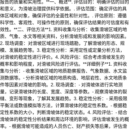
报告的质量和实用性。**一、概述**. 评估目的：明确评估的目的
和意义，为滑坡治理提供科学依据。. 评估范围：确定评估的具
体区域和对象，确保评估的全面性和针对性。. 评估原则：遵循
科学性、客观性、可操作性的原则，确保评估结果的可信度和有
效性。**二、评估方法**1. 资料收集与分析：收集滑坡区域的地
质、气象、水文等相关资料，分析滑坡形成和发展的影响因素。
2. 现场调查：对滑坡区域进行现场踏勘，了解滑坡的形态、规
模、发展趋势等。3. 稳定性分析：采用定性或定量分析方法，
对滑坡的稳定性进行评价。4. 风险评估：综合考虑滑坡发生的
概率和影响程度，对滑坡风险进行评估。**详细例子**1. 资料收
集与分析：- 收集滑坡区域的地质勘察报告、气象数据、水文监
测数据等。- 分析滑坡区域的地质构造、地层岩性、水文地质条
件等因素对滑坡的影响。2. 现场调查：- 对滑坡体进行实地测
量，记录滑坡体的长度、宽度、深度等参数。- 观察滑坡体的裂
缝、变形等现象，了解其发展趋势。3. 稳定性分析：- 采用极限
平衡法或数值模拟等方法，计算滑坡体的稳定性系数。- 根据稳
定性系数的大小，判断滑坡体的稳定状态。4. 风险评估：- 结合
滑坡体的稳定性分析结果和周边环境的影响，评估滑坡发生的概
率。- 根据滑坡可能造成的人员伤亡、财产损失等后果，评估滑