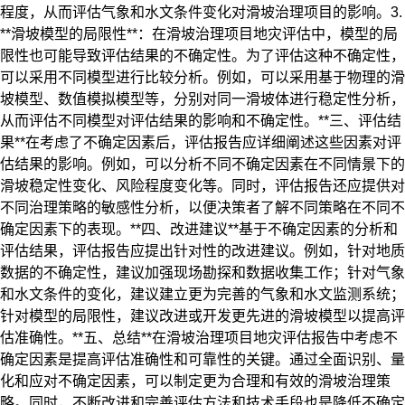
程度，从而评估气象和水文条件变化对滑坡治理项目的影响。3.
**滑坡模型的局限性**：在滑坡治理项目地灾评估中，模型的局
限性也可能导致评估结果的不确定性。为了评估这种不确定性，
可以采用不同模型进行比较分析。例如，可以采用基于物理的滑
坡模型、数值模拟模型等，分别对同一滑坡体进行稳定性分析，
从而评估不同模型对评估结果的影响和不确定性。**三、评估结
果**在考虑了不确定因素后，评估报告应详细阐述这些因素对评
估结果的影响。例如，可以分析不同不确定因素在不同情景下的
滑坡稳定性变化、风险程度变化等。同时，评估报告还应提供对
不同治理策略的敏感性分析，以便决策者了解不同策略在不同不
确定因素下的表现。**四、改进建议**基于不确定因素的分析和
评估结果，评估报告应提出针对性的改进建议。例如，针对地质
数据的不确定性，建议加强现场勘探和数据收集工作；针对气象
和水文条件的变化，建议建立更为完善的气象和水文监测系统；
针对模型的局限性，建议改进或开发更先进的滑坡模型以提高评
估准确性。**五、总结**在滑坡治理项目地灾评估报告中考虑不
确定因素是提高评估准确性和可靠性的关键。通过全面识别、量
化和应对不确定因素，可以制定更为合理和有效的滑坡治理策
略。同时，不断改进和完善评估方法和技术手段也是降低不确定