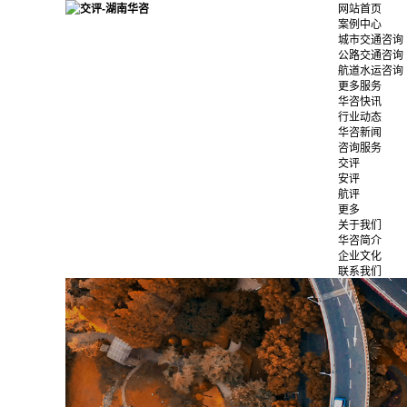
网站首页
案例中心
城市交通咨询
公路交通咨询
航道水运咨询
更多服务
华咨快讯
行业动态
华咨新闻
咨询服务
交评
安评
航评
更多
关于我们
华咨简介
企业文化
联系我们