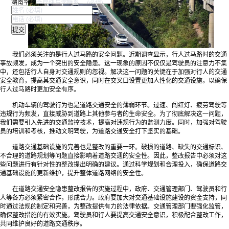
湖南华咨
我们必须关注的是行人过马路的安全问题。近期调查显示，行人过马路时的交通
事故频发，成为一个突出的安全隐患。这一现象的原因不仅仅是驾驶员的注意力不集
中，还包括行人自身对交通规则的忽视。解决这一问题的关键在于加强对行人的交通
安全教育，提高其交通安全意识，同时在交叉口设置更加人性化的交通设施，以确保
行人过马路时更加安全有序。
机动车辆的驾驶行为也是道路交通安全的薄弱环节。过速、闯红灯、疲劳驾驶等
违规行为频发，直接威胁到道路上其他参与者的生命安全。为了彻底解决这一问题，
我们需要引入先进的交通监控技术，提高对违规行为的监测力度。同时，加强对驾驶
员的培训和考核，推动文明驾驶，为道路交通安全打下坚实的基础。
道路交通基础设施的完善也是整改的重要一环。破损的道路、缺失的交通标识、
不合理的道路规划等问题直接影响着道路交通的安全性。因此，整改报告中必须对这
些问题进行有针对性的整改提出明确的建议。通过科学规划和合理投入，确保道路交
通基础设施的更新维护，提升整体道路网络的安全性。
在道路交通安全隐患整改报告的实施过程中，政府、交通管理部门、驾驶员和行
人等各方必须紧密合作，形成合力。政府要加大对交通基础设施建设的资金支持，同
时通过法规的制定和完善，为整改提供有力的法律依据。交通管理部门要强化监管，
确保整改措施的有效实施。驾驶员和行人要提高交通安全意识，积极配合整改工作，
共同维护良好的道路交通秩序。