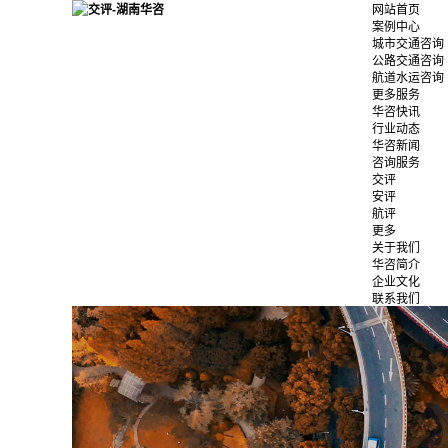
网站首页
案例中心
城市交通咨询
公路交通咨询
航道水运咨询
更多服务
华咨快讯
行业动态
华咨新闻
咨询服务
交评
安评
航评
更多
关于我们
华咨简介
企业文化
联系我们