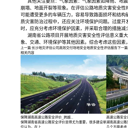
其他关注要点：
气象因素：
气象因素如降雨、地震
崩塌、地面开裂等现象。在评估公路地质灾害安全性
可能遭受更多的车
辆压力，容易导致路面损坏和结构
质灾害防治过程中，还应关注环境保护问题。过度开
时，应充分考虑环境保护因素，并采取合理的措施减
湖南省公路项目开展地质灾害安全性评估意义重大，
象、交通、环境保护等其他因素。综合考虑这些因素
上一篇:
长沙地灾评估公司高效交付场地安全地质安全性评估报告
下一篇
相关内容
保障湖南高速公路安全评价_跨越...
高速公路安全评
保障湖南省高速公路安全评价显得尤为重要，很多建设单
湖南高速公路
位认为，在上...
几个方面考虑..