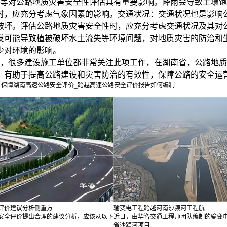
等对公路地质灾害安全性评估具有重要影响。降雨会导致土壤饱
时，应充分考虑气象因素的影响。
交通状况：
交通状况也是影响
破坏。评估公路地质灾害安全性时，应充分考虑交通状况及其对
发可能导致植被破坏水土流失等环境问题，对地质灾害的防治和
少对环境的影响。
很多建设施工单位都非常关注此项工作，在湖南省，公路地质
，有助于提高公路建设和灾害防治的有效性，保障公路的安全运
:
保障湖南高速公路安全评价_跨越高速公路安全评价报告如何编制
价建议分析侧重方...
输变电工程跨越河南沙颍河工程航...
安全评价提出合理的建议分析，应该从以下
近日，由华咨交通工程师团队编制的输变
.
省沙颍河项目...