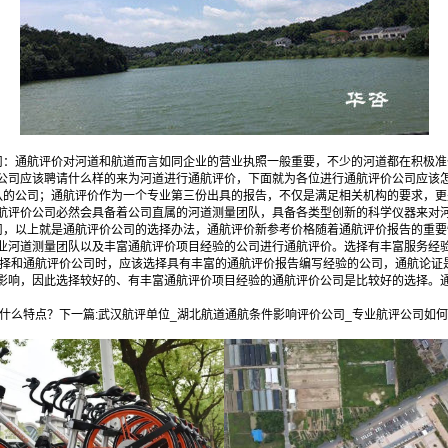
司：通航评价对河道和航道而言如同企业的营业执照一般重要，不少的河道都在积极
公司应该聘请什么样的来为河道进行通航评价，下面就为各位进行通航评价公司应该
队的公司；通航评价作为一个专业第三份出具的报告，不仅是满足相关机构的要求，
航评价公司必然会具备着公司直属的河道测量团队，具备各类型创新的科学仪器来对
司，以上就是通航评价公司的选择办法，通航评价新参考价格随着通航评价报告的重
业河道测量团队以及丰富通航评价项目经验的公司进行通航评价。选择有丰富服务经
选择和通航评价公司时，应该选择具有丰富的通航评价报告编写经验的公司，通航论证
影响，因此选择较好的、有丰富通航评价项目经验的通航评价公司是比较好的选择。
什么特点？
下一篇:
武汉航评单位_湖北航道通航条件影响评价公司_专业航评公司如