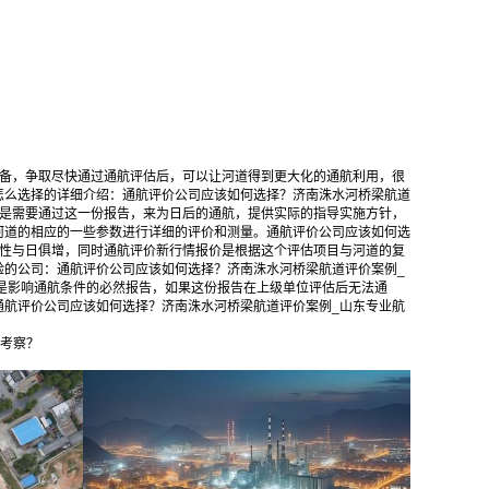
准备，争取尽快通过通航评估后，可以让河道得到更大化的通航利用，很
怎么选择的详细介绍：通航评价公司应该如何选择？济南洙水河桥梁航道
更是需要通过这一份报告，来为日后的通航，提供实际的指导实施方针，
河道的相应的一些参数进行详细的评价和测量。通航评价公司应该如何选
要性与日俱增，同时通航评价新行情报价是根据这个评估项目与河道的复
验的公司：通航评价公司应该如何选择？济南洙水河桥梁航道评价案例_
是影响通航条件的必然报告，如果这份报告在上级单位评估后无法通
通航评价公司应该如何选择？济南洙水河桥梁航道评价案例_山东专业航
何考察？