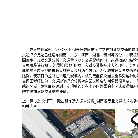
娄底交评案例_专业公司如何开展娄底市医院学校加油站交通影响
交通评价足迹已经遍布湖南、广东、江西、湖北、贵州等省份，并积极
围确定；现状交通分析；交通量预测；交通影响评价；改进措施；结论
立项阶段进行初步交通影响分析的项目和对交通影响较大的项目，分析
此影响所应承担的市政设施建设义务两个方面。为使城市建设与交通协
比例，使项目的控制在合理的规模内，做到既能使交通设施承受这种影
交评工程师认为，交通影响评价分析对象筛选和启动阈值都很重要，一
感的区域，建筑面积达到一定规模的；在中心区外围的市区或交通相对
院学校加油站交通影响评价。
上一篇:
长沙交评
下一篇:
出租车运力调查分析_湖南省专业交通技术服务
相关内容