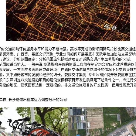
评价交通影响评价服务水平和能力不断增强，高效率完成的衡阳国际马拉松比赛交通
部署海南、广西等。娄底交评案例_专业公司如何开展娄底市医院学校加油站交通影
与建议。分析范围确定：分析范围应包括拟建项目对道路交通产生显著影响的区域。
范围应适当扩大。一般来说,交通影响评价的侧重点应放在制定切合实际的改善措施以
调发展，一方面应考虑新建或改建项目在路网交通流量自然增长的情况下对交通设施
响，又不妨碍城市的发展和经济的增长。娄底交评案例_专业公司如何开展娄底市医院
般广东深圳是非交通设施项目的建设规模和项目开发性质满足下述条件之一，应进行
宽松的地区，建筑面积达到一定规模的。非交通设施项目的开发性质：使用性质及开
单位_长沙能做出租车运力调查分析的公司